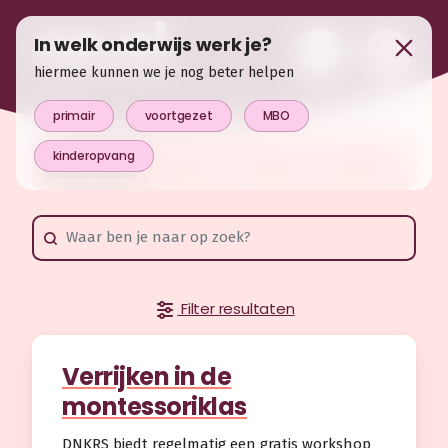
In welk onderwijs werk je?
hiermee kunnen we je nog beter helpen
primair
voortgezet
MBO
kinderopvang
ALLE
KO
PO
VO
Filter resultaten
Verrijken in de
montessoriklas
DNKRS biedt regelmatig een gratis workshop