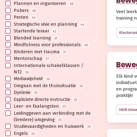
Beweg
Plannen en organiseren
48
Pubers
48
Veel leer
Pesten
44
training 
Strategische visie en planning
44
Startende leraar
43
Kleuteruni
Blended learning
41
Mindfulness voor professionals
40
Kinderen met trauma
37
Mentorschap
37
Beweg
Internationale schakelklassen /
NT2
36
Elk kind 
Mediawijsheid
36
individue
Omgaan met de thuissituatie
36
en progra
Dyslexie
35
praktijk!
Expliciete directe instructie
35
Leer- en faalangsten
35
HAN Unive
Leidinggeven aan verbinding met de
(bredere) omgeving
35
Studievaardigheden en huiswerk
35
Engels
34