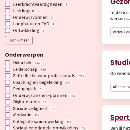
Gezon
Leerkracht­vaardigheden
5
Leerlingen
2
In deze c
Onderwijsvormen
2
werken aa
Loopbaan en CAO
1
Ontwikkeling
1
Variva Ed
Toon 4 meer
Onderwerpen
Studi
Didactiek
434
Leiderschap
336
Op woensd
Zelfreflectie voor professionals
293
Coaching en begeleiding
237
Alles in 
Pedagogiek
235
Onderwijsvisie en -plannen
182
Digitale tools
175
Sociale veiligheid
166
Motivatie
Sport
154
Collegiale samenwerking
153
Sociaal emotionele ontwikkeling
Ben jij h
153