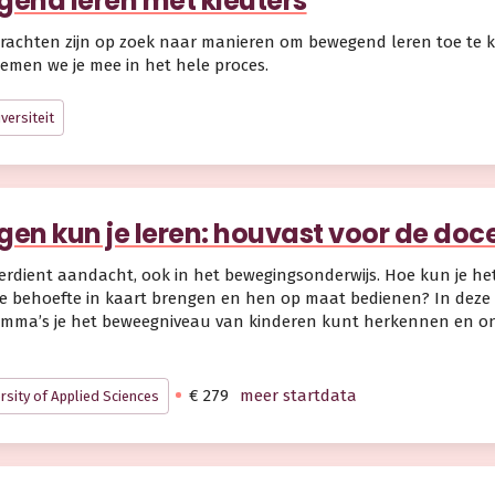
end leren met kleuters
krachten zijn op zoek naar manieren om bewegend leren toe te k
nemen we je mee in het hele proces.
versiteit
en kun je leren: houvast voor de do
verdient aandacht, ook in het bewegingsonderwijs. Hoe kun je h
le behoefte in kaart brengen en hen op maat bedienen? In deze
mma’s je het beweegniveau van kinderen kunt herkennen en ontw
€ 279
meer startdata
rsity of Applied Sciences