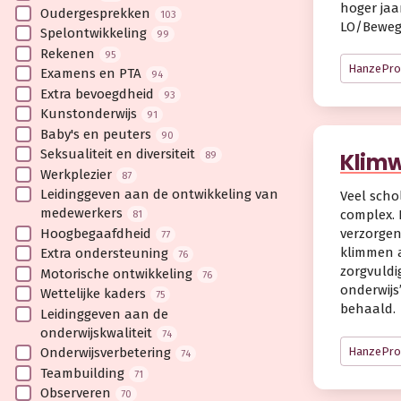
hoger jaa
Oudergesprekken
103
LO/Bewegi
Spelontwikkeling
99
Rekenen
95
HanzePr
Examens en PTA
94
Extra bevoegdheid
93
Kunstonderwijs
91
Baby's en peuters
90
Seksualiteit en diversiteit
Klimw
89
Werkplezier
87
Leidinggeven aan de ontwikkeling van
Veel scho
medewerkers
complex. 
81
Hoogbegaafdheid
verzorgen
77
klimmen a
Extra ondersteuning
76
zorgvuldi
Motorische ontwikkeling
76
onderwijs
Wettelijke kaders
75
behaald.
Leidinggeven aan de
onderwijskwaliteit
74
HanzePr
Onderwijsverbetering
74
Teambuilding
71
Observeren
70