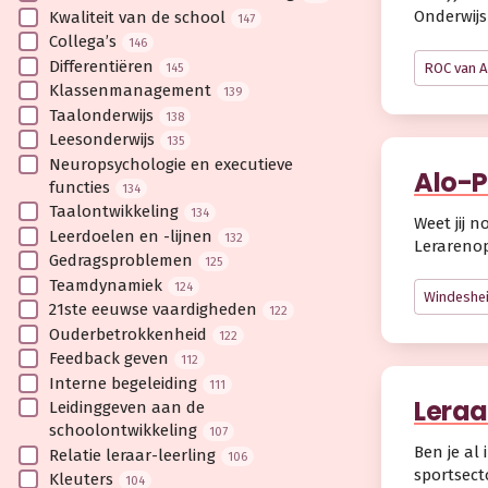
Onderwijs 
Kwaliteit van de school
147
Collega’s
146
Differentiëren
145
ROC van 
Klassenmanagement
139
Taalonderwijs
138
Leesonderwijs
135
Neuropsychologie en executieve
Alo-P
functies
134
Taalontwikkeling
134
Weet jij n
Leerdoelen en -lijnen
132
Lerarenop
Gedragsproblemen
125
Teamdynamiek
124
Windeshe
21ste eeuwse vaardigheden
122
Ouderbetrokkenheid
122
Feedback geven
112
Interne begeleiding
111
Leraa
Leidinggeven aan de
schoolontwikkeling
107
Ben je al
Relatie leraar-leerling
106
sportsect
Kleuters
104