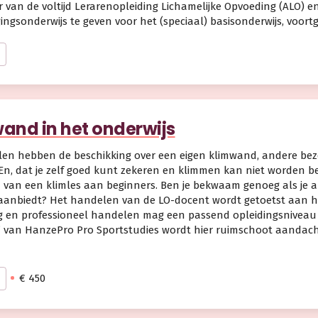
r van de voltijd Lerarenopleiding Lichamelijke Opvoeding (ALO) 
ngsonderwijs te geven voor het (speciaal) basisonderwijs, voort
o
and in het onderwijs
len hebben de beschikking over een eigen klimwand, andere bez
En, dat je zelf goed kunt zekeren en klimmen kan niet worden
 van een klimles aan beginners. Ben je bekwaam genoeg als je al
anbiedt? Het handelen van de LO-docent wordt getoetst aan het 
g en professioneel handelen mag een passend opleidingsniveau 
’ van HanzePro Pro Sportstudies wordt hier ruimschoot aandach
€ 450
o