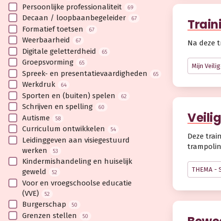
Persoonlijke professionaliteit
69
Decaan / loopbaanbegeleider
67
Train
Formatief toetsen
67
Weerbaarheid
67
Na deze t
Digitale geletterdheid
65
Groepsvorming
65
Mijn Veili
Spreek- en presentatievaardigheden
65
Werkdruk
64
Sporten en (buiten) spelen
62
Schrijven en spelling
60
Veili
Autisme
58
Curriculum ontwikkelen
54
Deze trai
Leidinggeven aan visiegestuurd
trampolin
werken
53
Kindermishandeling en huiselijk
THEMA - 
geweld
52
Voor en vroegschoolse educatie
(VVE)
52
Burgerschap
50
Grenzen stellen
50