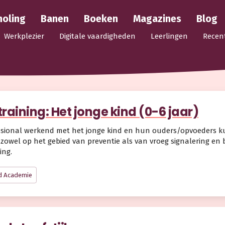
holing
Banen
Boeken
Magazines
Blog
Werkplezier
Digitale vaardigheden
Leerlingen
Recen
training: Het jonge kind (0-6 jaar)
ssional werkend met het jonge kind en hun ouders/opvoeders kun
 zowel op het gebied van preventie als van vroeg signalering en 
ing.
d Academie