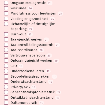
Omgaan met agressie
26
Wiskunde
26
Mindfulness voor leerlingen
25
Voeding en gezondheid
25
Lichamelijke of zintuigelijke
beperking
24
Burn-out
23
Taakgericht werken
21
Taalontwikkelingsstoornis
21
Taalcoordinator
20
Vertrouwenspersoon
20
Oplossingsgericht werken
19
CAO
18
Onderzoekend leren
18
Beoordelingsgesprekken
17
Onderwijsachterstand
16
Privacy/AVG
16
Gehechtheidsproblematiek
15
Ontwikkelingsachterstand
15
Daltononderwijs
14