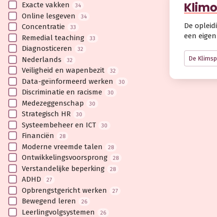
Klimo
Exacte vakken
34
Online lesgeven
34
De opleid
Concentratie
33
een eigen
Remedial teaching
33
Diagnosticeren
32
De Klimsp
Nederlands
32
Veiligheid en wapenbezit
32
Data-geïnformeerd werken
30
Discriminatie en racisme
30
Medezeggenschap
30
Strategisch HR
30
Systeembeheer en ICT
30
Financiën
28
Moderne vreemde talen
28
Ontwikkelingsvoorsprong
28
Verstandelijke beperking
28
ADHD
27
Opbrengstgericht werken
27
Bewegend leren
26
Leerlingvolgsystemen
26