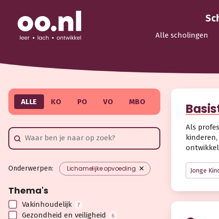
Sc
Alle scholingen
ALLE
KO
PO
VO
MBO
Basis
Als profe
kinderen,
ontwikkel
Onderwerpen:
Lichamelijke opvoeding
Jonge Kin
Thema's
Vakinhoudelijk
7
Gezondheid en veiligheid
6