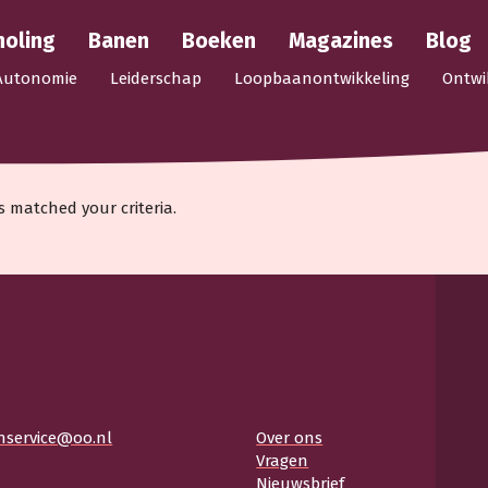
holing
Banen
Boeken
Magazines
Blog
Autonomie
Leiderschap
Loopbaanontwikkeling
Ontwi
s matched your criteria.
nservice@oo.nl
Over ons
Vragen
Nieuwsbrief