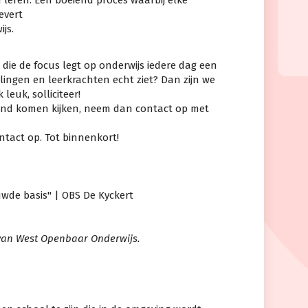
leren. Een boeiend proces waarbij elke
evert
js.
l die de focus legt op onderwijs iedere dag een
rlingen en leerkrachten echt ziet? Dan zijn we
 leuk, solliciteer!
ijvend komen kijken, neem dan contact op met
ntact op. Tot binnenkort!
wde basis" | OBS De Kyckert
van West Openbaar Onderwijs.