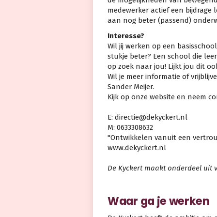
de mogelijkheden van bewegend 
medewerker actief een bijdrage l
aan nog beter (passend) onderwi
Interesse?
Wil jij werken op een basisschoo
stukje beter? Een school die lee
op zoek naar jou! Lijkt jou dit ook
Wil je meer informatie of vrijbl
Sander Meijer.
Kijk op onze website en neem co
E: directie@dekyckert.nl
M: 0633308632
"Ontwikkelen vanuit een vertrou
www.dekyckert.nl
De Kyckert maakt onderdeel uit 
Waar ga je werken