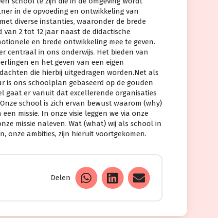
en school te zijn die in de omgeving wordt
tner in de opvoeding en ontwikkeling van
 met diverse instanties, waaronder de brede
d van 2 tot 12 jaar naast de didactische
otionele en brede ontwikkeling mee te geven.
er centraal in ons onderwijs. Het bieden van
eerlingen en het geven van een eigen
edachten die hierbij uitgedragen worden.Net als
uur is ons schoolplan gebaseerd op de gouden
del gaat er vanuit dat excellerende organisaties
Onze school is zich ervan bewust waarom (why)
n een missie. In onze visie leggen we via onze
nze missie naleven. Wat (what) wij als school in
, onze ambities, zijn hieruit voortgekomen.
Delen