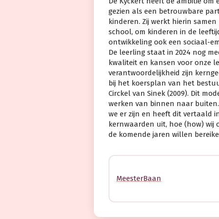
De Kyckert heeft de ambitie om e
gezien als een betrouwbare par
kinderen. Zij werkt hierin samen
school, om kinderen in de leeftij
ontwikkeling ook een sociaal-em
De leerling staat in 2024 nog me
kwaliteit en kansen voor onze l
verantwoordelijkheid zijn kerng
bij het koersplan van het best
Circkel van Sinek (2009). Dit mo
werken van binnen naar buiten.
we er zijn en heeft dit vertaald i
kernwaarden uit, hoe (how) wij o
de komende jaren willen bereiken
MeesterBaan