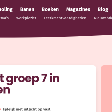
holing
Banen
Boeken
Magazines
Blog
ema’s
Werkplezier
Leerkrachtvaardigheden
Nieuwsbri
 groep 7 in
en
Tijdelijk met uitzicht op vast