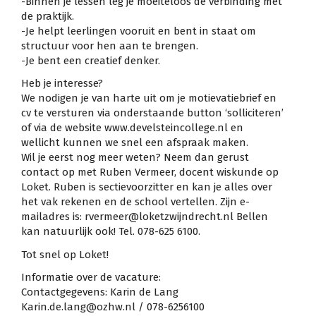
-Binnen je lessen leg je moeiteloos de verbinding met
de praktijk.
-Je helpt leerlingen vooruit en bent in staat om
structuur voor hen aan te brengen.
-Je bent een creatief denker.
Heb je interesse?
We nodigen je van harte uit om je motievatiebrief en
cv te versturen via onderstaande button ‘solliciteren’
of via de website www.develsteincollege.nl en
wellicht kunnen we snel een afspraak maken.
Wil je eerst nog meer weten? Neem dan gerust
contact op met Ruben Vermeer, docent wiskunde op
Loket. Ruben is sectievoorzitter en kan je alles over
het vak rekenen en de school vertellen. Zijn e-
mailadres is: rvermeer@loketzwijndrecht.nl Bellen
kan natuurlijk ook! Tel. 078-625 6100.
Tot snel op Loket!
Informatie over de vacature:
Contactgegevens: Karin de Lang
Karin.de.lang@ozhw.nl / 078-6256100