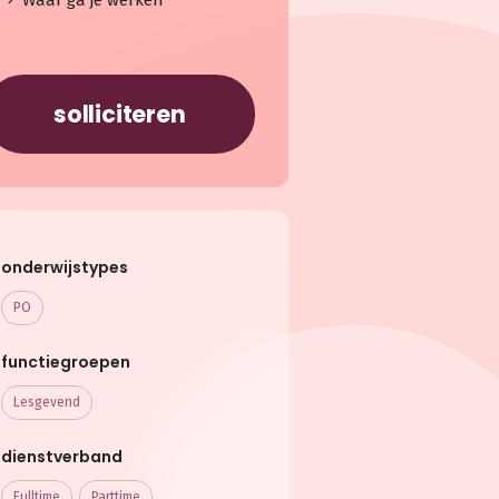
Waar ga je werken
solliciteren
onderwijstypes
PO
functiegroepen
Lesgevend
dienstverband
Fulltime
Parttime