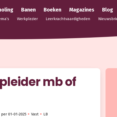
holing
Banen
Boeken
Magazines
Blog
ema’s
Werkplezier
Leerkrachtvaardigheden
Nieuwsbri
leider mb of
per 01-01-2025
Vast
LB