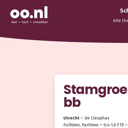
Sc
Alle th
Stamgroep
bb
Utrecht
De Cleophas
Fulltime, Parttime
0,4-1,0 FTE